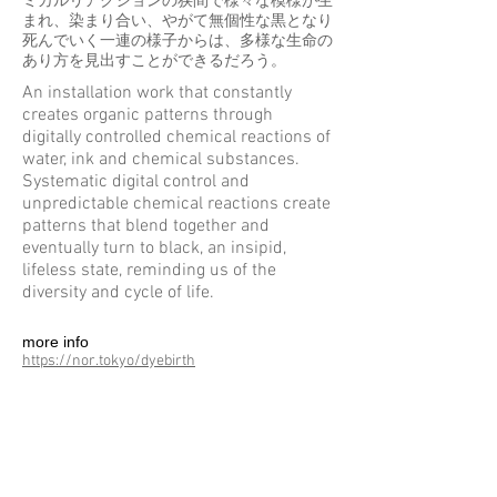
ミカルリアクションの狭間で様々な模様が生
まれ、染まり合い、やがて無個性な黒となり
死んでいく一連の様子からは、多様な生命の
あり方を見出すことができるだろう。
An installation work that constantly
creates organic patterns through
digitally controlled chemical reactions of
water, ink and chemical substances.
Systematic digital control and
unpredictable chemical reactions create
patterns that blend together and
eventually turn to black, an insipid,
lifeless state, reminding us of the
diversity and cycle of life.
more info
https://nor.tokyo/dyebirth