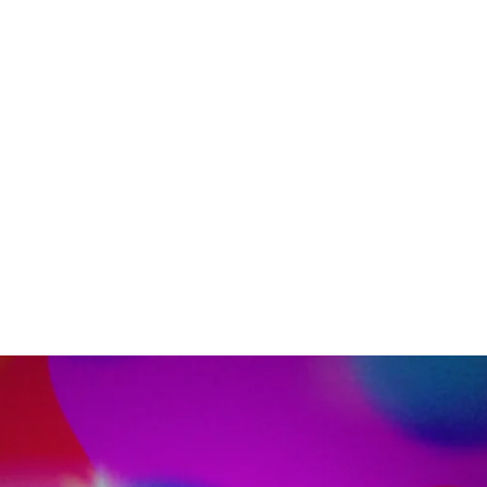
Shuhei MATSUYAMA
Works
Fabric Project
Contact