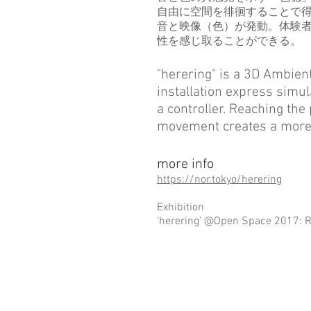
自由に空間を徘徊することで
音と映像（色）が発動。体験
性を感じ取ることができる。
"herering" is a 3D Ambient
installation express simu
a controller. Reaching the
movement creates a more 
more info
https://nor.tokyo/herering
Exhibition
'herering' @Open Space 2017: Re