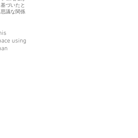
に基づいたと
不思議な関係
his
pace using
man